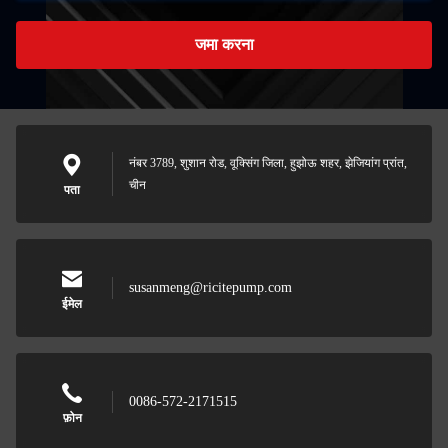
जमा करना
नंबर 3789, शुशान रोड, वूक्सिंग जिला, हुझोऊ शहर, झेजियांग प्रांत,
चीन
पता
susanmeng@ricitepump.com
ईमेल
0086-572-2171515
फ़ोन