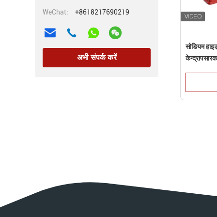
WeChat:
+8618217690219
सोडियम हाइड्
अभी संपर्क करें
केन्द्रापसारक