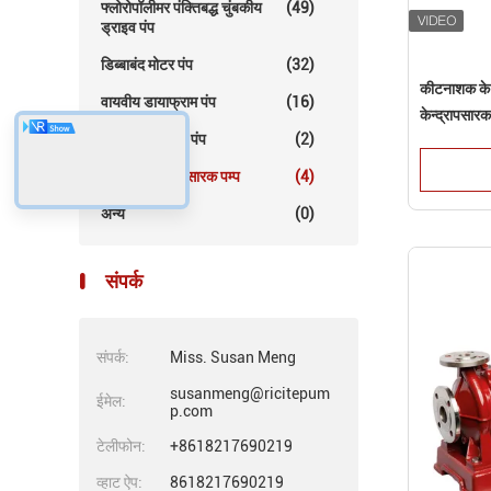
फ्लोरोपॉलीमर पंक्तिबद्ध चुंबकीय
(49)
ड्राइव पंप
डिब्बाबंद मोटर पंप
(32)
कीटनाशक के ल
वायवीय डायाफ्राम पंप
(16)
केन्द्रापसारक
विद्युत डायाफ्राम पंप
(2)
यांत्रिक केन्द्रापसारक पम्प
(4)
अन्य
(0)
संपर्क
संपर्क:
Miss. Susan Meng
susanmeng@ricitepum
ईमेल:
p.com
टेलीफोन:
+8618217690219
व्हाट ऐप:
8618217690219