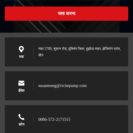
जमा करना
नंबर 3789, शुशान रोड, वूक्सिंग जिला, हुझोऊ शहर, झेजियांग प्रांत,
चीन
पता
susanmeng@ricitepump.com
ईमेल
0086-572-2171515
फ़ोन