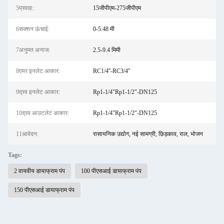
5प्रवाह:
15जीपीएम-275जीपीएम
6सक्शन ऊंचाई:
0-5.48 मी
7अनुमत अनाज:
2.5-9.4 मिमी
8एयर इनलेट आकार:
RC1/4''-RC3/4''
9द्रव इनलेट आकार:
Rp1-1/4"Rp1-1/2"-DN125
10द्रव आउटलेट आकार:
Rp1-1/4"Rp1-1/2"-DN125
11आवेदन:
रासायनिक उद्योग, नई सामग्री, छिड़काव, राल, भोजन
Tags:
2 वायवीय डायाफ्राम पंप
100 पीएसआई डायाफ्राम पंप
150 पीएसआई डायाफ्राम पंप