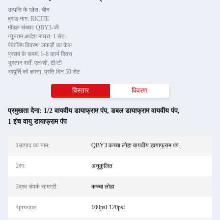
उत्पत्ति के प्लेस: चीन
ब्रांड नाम: RICITE
मॉडल संख्या: QBY3-जी
न्यूनतम आदेश मात्रा: 1 सेट
पैकेजिंग विवरण: लकड़ी का केस
प्रसव के समय: 5-8 कार्य दिवस
भुगतान शर्तें: एल/सी, टी/टी
आपूर्ति की क्षमता: प्रति दिन 50 सेट
विस्तार
विवरण
प्रमुखता देना:
1/2 वायवीय डायाफ्राम पंप
,
डबल डायाफ्राम वायवीय पंप
,
1 इंच वायु डायाफ्राम पंप
1उत्पाद का नाम:
QBY3 कच्चा लोहा वायवीय डायाफ्राम पंप
2रंग:
अनुकूलित
3द्रव संपर्क सामग्री:
कच्चा लोहा
4prssure:
100psi-120psi