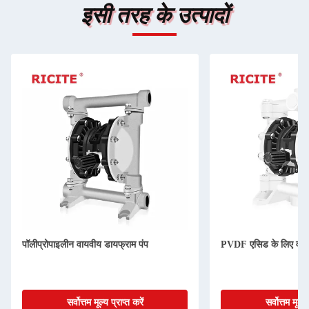
इसी तरह के उत्पादों
पॉलीप्रोपाइलीन वायवीय डायफ्राम पंप
PVDF एसिड के लिए वायव
सर्वोत्तम मूल्य प्राप्त करें
सर्वोत्तम मूल्य 