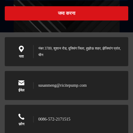
जमा करना
नंबर 3789, शुशान रोड, वूक्सिंग जिला, हुझोऊ शहर, झेजियांग प्रांत,
चीन
पता
susanmeng@ricitepump.com
ईमेल
0086-572-2171515
फ़ोन