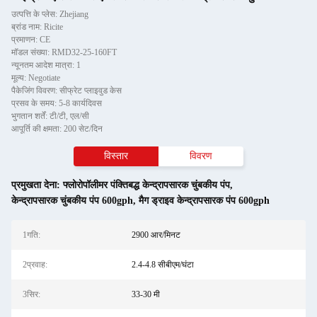
उत्पत्ति के प्लेस: Zhejiang
ब्रांड नाम: Ricite
प्रमाणन: CE
मॉडल संख्या: RMD32-25-160FT
न्यूनतम आदेश मात्रा: 1
मूल्य: Negotiate
पैकेजिंग विवरण: सीफ्रेट प्लाइवुड केस
प्रसव के समय: 5-8 कार्यदिवस
भुगतान शर्तें: टी/टी, एल/सी
आपूर्ति की क्षमता: 200 सेट/दिन
विस्तार
विवरण
प्रमुखता देना:
फ्लोरोपॉलीमर पंक्तिबद्ध केन्द्रापसारक चुंबकीय पंप
,
केन्द्रापसारक चुंबकीय पंप 600gph
,
मैग ड्राइव केन्द्रापसारक पंप 600gph
1गति:
2900 आर/मिनट
2प्रवाह:
2.4-4.8 सीबीएम/घंटा
3सिर:
33-30 मी