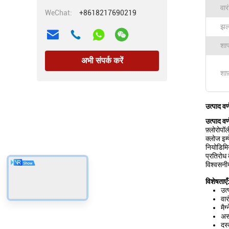
वार
WeChat:
+8618217690219
झल
शाफ
अभी संपर्क करें
शाफ
उत्पाद वर
उत्पाद वर
फ़्लोरोपॉ
क्लोज इम
नियोडिमि
प्रतिरोध 
विश्वसन
विशेषताएँ
उत्
वार
मै
अस
दस