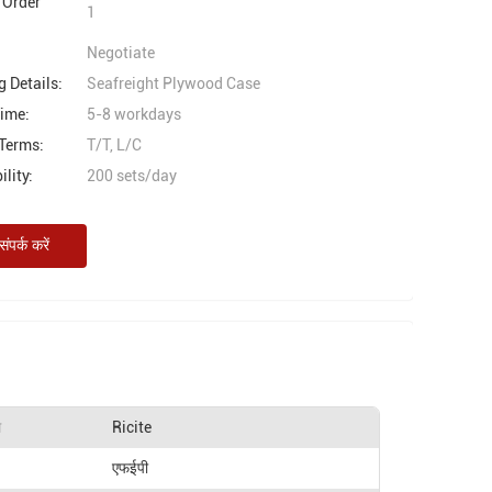
Order
1
Negotiate
 Details:
Seafreight Plywood Case
Time:
5-8 workdays
Terms:
T/T, L/C
lity:
200 sets/day
ंपर्क करें
म
Ricite
एफईपी