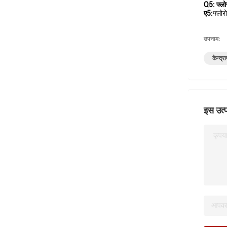
Q5: फ्लोर
ए5:
फ्लोर
उपनाम:
केन्द्
इस उत्प
कृपया