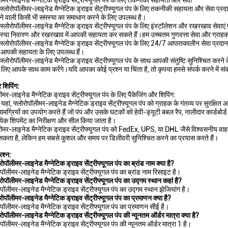
ीमर-लाइनेड मैग्नेटिक ड्राइव सेंट्रीफ्यूगल पंप के लिए तकनीकी सहायता और सेवा
्लोरोपॉलीमर-लाइनेड मैग्नेटिक ड्राइव सेंट्रीफ्यूगल पंप के लिए तकनीकी सहायता और सेवा प्रदान
होने वाली किसी भी समस्या का समाधान करने के लिए उपलब्ध है।
फ्लोरोपॉलीमर-लाइनेड मैग्नेटिक ड्राइव सेंट्रीफ्यूगल पंप के लिए इंस्टॉलेशन और रखरखाव सेवा
स्या निवारण और रखरखाव में आपकी सहायता कर सकते हैं।हम उच्चतम गुणवत्ता सेवा और ग्राहक संतु
फ्लोरोपॉलीमर-लाइनेड मैग्नेटिक ड्राइव सेंट्रीफ्यूगल पंप के लिए 24/7 आपातकालीन सेवा प्रद
ें आपकी सहायता के लिए उपलब्ध हैं।
्लोरोपॉलीमर-लाइनेड मैग्नेटिक ड्राइव सेंट्रीफ्यूगल पंप के साथ आपकी संतुष्टि सुनिश्चित करन
लिए आपके साथ काम करेंगे।यदि आपका कोई प्रश्न या चिंता है, तो कृपया हमसे संपर्क करने में सं
 शिपिंग:
ीमर-लाइनेड मैग्नेटिक ड्राइव सेंट्रीफ्यूगल पंप के लिए पैकेजिंग और शिपिंग:
के यहां, फ्लोरोपॉलीमर-लाइनेड मैग्नेटिक ड्राइव सेंट्रीफ्यूगल पंप को ग्राहक के गंतव्य पर सुरक्ष
सामग्रियों का उपयोग करते हैं जो पंप और उसके घटकों को हेवी-ड्यूटी बबल रैप, नालीदार कार्डबोर्ड औ
्येक शिपमेंट का निरीक्षण और सील किया जाता है।
ॉलीमर-लाइनेड मैग्नेटिक ड्राइव सेंट्रीफ्यूगल पंप को FedEx, UPS, या DHL जैसे विश्वसनीय व
कता है, लेकिन हम सबसे कुशल और समय पर डिलीवरी सुनिश्चित करने का प्रयास करते हैं।
रश्न:
ोपॉलीमर-लाइनेड मैग्नेटिक ड्राइव सेंट्रीफ्यूगल पंप का ब्रांड नाम क्या है?
ोपॉलीमर-लाइनेड मैग्नेटिक ड्राइव सेंट्रीफ्यूगल पंप का ब्रांड नाम रिसाइट है।
ोपॉलीमर-लाइनेड मैग्नेटिक ड्राइव सेंट्रीफ्यूगल पंप का उद्गम स्थान कहां है?
ोपॉलीमर-लाइनेड मैग्नेटिक ड्राइव सेंट्रीफ्यूगल पंप का उद्गम स्थान झेजियांग है।
ोपॉलीमर-लाइनेड मैग्नेटिक ड्राइव सेंट्रीफ्यूगल पंप का प्रमाणन क्या है?
ोपॉलीमर-लाइनेड मैग्नेटिक ड्राइव सेंट्रीफ्यूगल पंप का प्रमाणन सीई है।
ोपॉलीमर-लाइनेड मैग्नेटिक ड्राइव सेंट्रीफ्यूगल पंप की न्यूनतम ऑर्डर मात्रा क्या है?
ोपॉलीमर-लाइनेड मैग्नेटिक ड्राइव सेंट्रीफ्यूगल पंप की न्यूनतम ऑर्डर मात्रा 1 है।