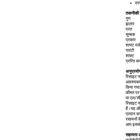
दस
तकनीकी 
गुण
झलार
परत
चुम्बक
प्रकार
शाफ्ट स्ल
गारंटी
शाफ़्ट
प्ररित क
अनुप्रयो
रिसाइट फ्
आवश्यकता
किया गया 
कीमत पर ख
या एल/सी 
रिसाइट फ्
हैं।यह औद
प्रदान क
रसायनों 
आप इसकी ग
सहायता औ