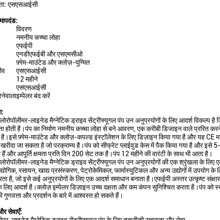
्ता: एसएसआईसी
मापदंड:
विवरण
नमनीय कच्चा लोहा
एफईपी
एनडीएफईबी और एसएमसीओ
फ़्रेम-माउंटेड और क्लोज़-युग्मित
ीव
एसएसआईसी
12 महीने
एसएसआईसी
रनेवाला
इम्पेलर बंद करें
ग:
लोरोपॉलीमर-लाइनेड मैग्नेटिक ड्राइव सेंट्रीफ्यूगल पंप उन अनुप्रयोगों के लिए आदर्श विकल्प है
 होती है।पंप का निर्माण नमनीय कच्चा लोहा से बने आवरण, एक करीबी डिजाइन वाले प्ररित करन
है।इसे फ़्रेम-माउंटेड और क्लोज़-कपल्ड इंस्टॉलेशन के लिए डिज़ाइन किया गया है और यह CE मान
रीदा जा सकता है जो परक्राम्य है।पंप को सीफ्रेट प्लाईवुड केस में पैक किया गया है और इसे 5-
हैं और आपूर्ति क्षमता प्रति दिन 200 सेट तक है।पंप 12 महीने की वारंटी के साथ भी आता है।
लोरोपॉलीमर-लाइनेड मैग्नेटिक ड्राइव सेंट्रीफ्यूगल पंप उन अनुप्रयोगों की एक श्रृंखला के लिए ए
्योगिक, रसायन, खाद्य प्रसंस्करण, पेट्रोकेमिकल, फार्मास्युटिकल और अन्य उद्योगों में उपयोग 
रता है, जो इसे कई अनुप्रयोगों के लिए एक आदर्श समाधान बनाता है।एफईपी अस्तर उत्कृष्ट संक्
के लिए आदर्श है।क्लोज़ इम्पेलर डिज़ाइन उच्च दक्षता और कम कंपन सुनिश्चित करता है।पंप को
ुणवत्ता और प्रदर्शन के बारे में आश्वस्त हो सकते हैं।
र सेवाएँ: