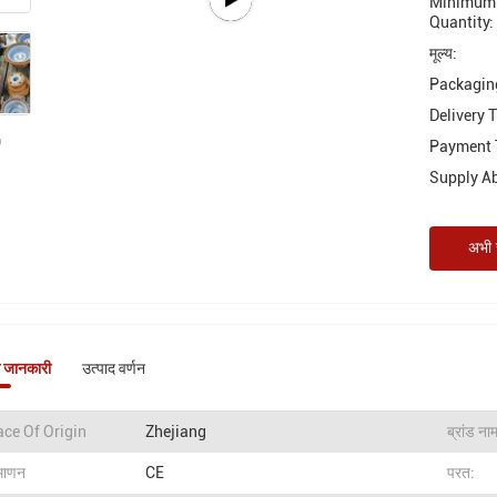
Minimum 
Quantity:
मूल्य:
Packaging
Delivery 
Payment 
Supply Abi
अभी स
े जानकारी
उत्पाद वर्णन
ace Of Origin
Zhejiang
ब्रांड ना
रमाणन
CE
परत: