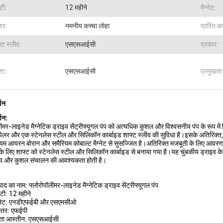
ंटी:
12 महीने
मैग्नेट:
ार:
नमनीय कच्चा लोहा
प्ररित क
्ट स्लीव:
एसएसआईसी
प्रकार:
़्ट:
एसएसआईसी
प्रमुखता 
्णन
्णन:
लीमर-लाइनेड मैग्नेटिक ड्राइव सेंट्रीफ्यूगल पंप को अत्यधिक कुशल और विश्वसनीय पंप के रूप में
्पेलर और एक स्टेनलेस स्टील और सिलिकॉन कार्बाइड शाफ्ट स्लीव की सुविधा है।इसके अतिरिक्त, य
यम आयरन बोरान और समैरियम कोबाल्ट मैग्नेट से सुसज्जित है।अतिरिक्त मजबूती के लिए आवरण क
के लिए शाफ्ट को स्टेनलेस स्टील और सिलिकॉन कार्बाइड से बनाया गया है।यह चुंबकीय ड्राइव केन्
ीय और कुशल संचालन की आवश्यकता होती है।
:
पाद का नाम: फ्लोरोपॉलीमर-लाइनेड मैग्नेटिक ड्राइव सेंट्रीफ्यूगल पंप
ंटी: 12 महीने
ग्नेट: एनडीएफईबी और एसएमसीओ
्तर: एफईपी
्ता आस्तीन: एसएसआईसी