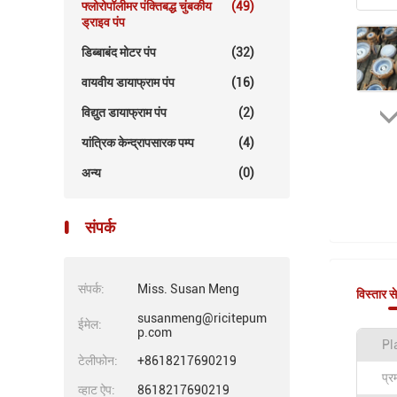
फ्लोरोपॉलीमर पंक्तिबद्ध चुंबकीय
(49)
ड्राइव पंप
डिब्बाबंद मोटर पंप
(32)
वायवीय डायाफ्राम पंप
(16)
विद्युत डायाफ्राम पंप
(2)
यांत्रिक केन्द्रापसारक पम्प
(4)
अन्य
(0)
संपर्क
संपर्क:
Miss. Susan Meng
विस्तार स
susanmeng@ricitepum
ईमेल:
p.com
Pl
टेलीफोन:
+8618217690219
प्
व्हाट ऐप:
8618217690219