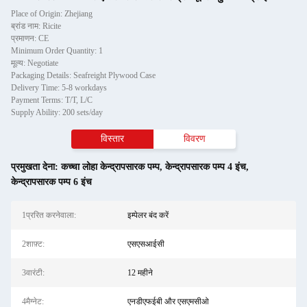
Place of Origin: Zhejiang
ब्रांड नाम: Ricite
प्रमाणन: CE
Minimum Order Quantity: 1
मूल्य: Negotiate
Packaging Details: Seafreight Plywood Case
Delivery Time: 5-8 workdays
Payment Terms: T/T, L/C
Supply Ability: 200 sets/day
विस्तार
विवरण
प्रमुखता देना:
कच्चा लोहा केन्द्रापसारक पम्प
,
केन्द्रापसारक पम्प 4 इंच
,
केन्द्रापसारक पम्प 6 इंच
1प्ररित करनेवाला:
इम्पेलर बंद करें
2शाफ़्ट:
एसएसआईसी
3वारंटी:
12 महीने
4मैग्नेट:
एनडीएफईबी और एसएमसीओ