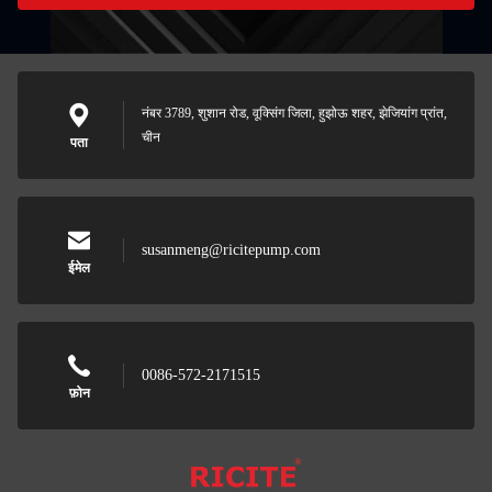
नंबर 3789, शुशान रोड, वूक्सिंग जिला, हुझोऊ शहर, झेजियांग प्रांत,
चीन
पता
susanmeng@ricitepump.com
ईमेल
0086-572-2171515
फ़ोन