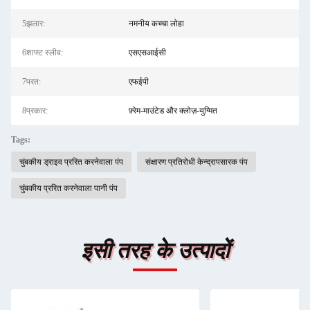
5झलार:
नमनीय कच्चा लोहा
6शाफ्ट स्लीव:
एसएसआईसी
7परत:
एफईपी
8प्रकार:
फ़्रेम-माउंटेड और क्लोज़-युग्मित
Tags:
चुंबकीय ड्राइव प्ररित करनेवाला पंप
संक्षारण प्रतिरोधी केन्द्रापसारक पंप
चुंबकीय प्ररित करनेवाला पानी पंप
इसी तरह के उत्पादों