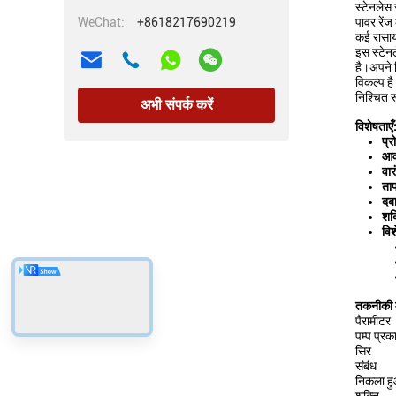
स्टेनलेस
WeChat:
+8618217690219
पावर रेंज
कई रासायन
इस स्टेन
है।अपने व
विकल्प है
निश्चित 
अभी संपर्क करें
विशेषताएँ
प्र
आव
वार
ता
दब
शक्
विश
तकनीकी 
पैरामीटर
पम्प प्रक
सिर
संबंध
निकला ह