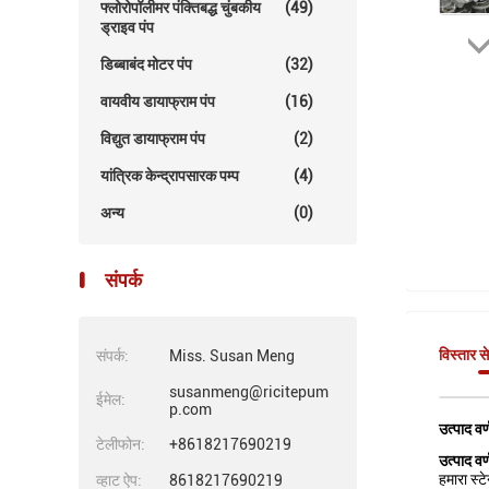
फ्लोरोपॉलीमर पंक्तिबद्ध चुंबकीय
(49)
ड्राइव पंप
डिब्बाबंद मोटर पंप
(32)
वायवीय डायाफ्राम पंप
(16)
विद्युत डायाफ्राम पंप
(2)
यांत्रिक केन्द्रापसारक पम्प
(4)
अन्य
(0)
संपर्क
विस्तार स
संपर्क:
Miss. Susan Meng
susanmeng@ricitepum
ईमेल:
p.com
उत्पाद वर
टेलीफोन:
+8618217690219
उत्पाद वर
हमारा स्ट
व्हाट ऐप:
8618217690219