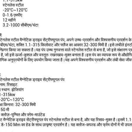
1.1-315kw
स्टेनलेस स्टील
-20°C~120°C
0-1.6 एमपीए
12 महीने
3.2-1000 सीबीएम/घंटा
ग:
टेनलेस स्टील मैग्नेटिक ड्राइव सेंट्रीफ्यूगल पंप, अपने उच्च-प्रदर्शन और विश्वसनीय प्रदर्शन
ीएम/घंटा, शक्ति 1.1-315 किलोवाट और फ्लैंज का आकार 32-300 मिमी है।इसे लचीले इंस्टॉले
ॉन्फ़िगर किया जा सकता है।यह पंप उच्च गुणवत्ता वाले स्टेनलेस स्टील से बना है, जो इसे संक्षा
है, जो इसे ऊर्जा-कुशल और वस्तुतः रखरखाव-मुक्त बनाता है।इस पंप का व्यापक रूप से औद्योगिक, 
योगिक अनुप्रयोगों के लिए उपयोग किया जाता है।यह अपने विश्वसनीय प्रदर्शन और लंबी सेवा जीवन
:
टेनलेस स्टील मैग्नेटिक ड्राइव सेंट्रीफ्यूगल पंप
 नाम: रिसाइट
का स्थान: झेजियांग
.1-315kw
: -20°C~120°C
ुआ किनारा: 32-300 मिमी
-150 मी
क्लोज़-युग्मित और फ़्रेम-माउंटेड
ट मैग्नेटिक ड्राइव सेंट्रीफ्यूगल पंप स्टेनलेस स्टील से बना है, और यह रिसाव-मुक्त है
र 8-150 Mm का हेड के साथ उत्कृष्ट प्रदर्शन है। यह क्लोज-कपल्ड और फ्रेम दोनों में भी उपल