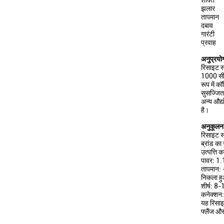
शक्ति
झलार
तापमान
दबाव
गारंटी
प्रवाह
अनुप्रयो
रिसाइट स्
1000 सीब
रूप में क
सुसज्जित 
अन्य औद्
है।
अनुकूलन
रिसाइट स्
ब्रांड का
उत्पत्ति 
पावर: 1
तापमान
निकला ह
शीर्ष: 8
कनेक्शन: 
यह रिसाइ
फ्लैंज औ