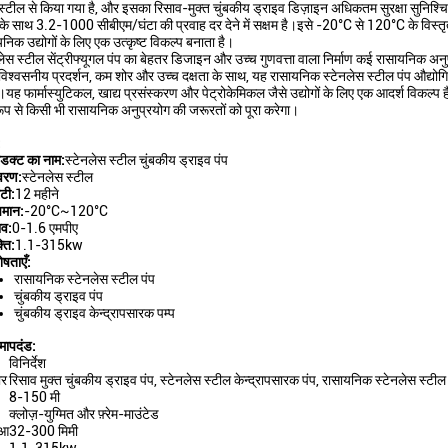
 स्टील से किया गया है, और इसका रिसाव-मुक्त चुंबकीय ड्राइव डिज़ाइन अधिकतम सुरक्षा सुन
 के साथ 3.2-1000 सीबीएम/घंटा की प्रवाह दर देने में सक्षम है।इसे -20°C से 120°C के विस्तृत
िक उद्योगों के लिए एक उत्कृष्ट विकल्प बनाता है।
लेस स्टील सेंट्रीफ्यूगल पंप का बेहतर डिजाइन और उच्च गुणवत्ता वाला निर्माण कई रासायनिक अ
िश्वसनीय प्रदर्शन, कम शोर और उच्च दक्षता के साथ, यह रासायनिक स्टेनलेस स्टील पंप औद्योगिक
।यह फार्मास्युटिकल, खाद्य प्रसंस्करण और पेट्रोकेमिकल जैसे उद्योगों के लिए एक आदर्श विकल्प 
रूप से किसी भी रासायनिक अनुप्रयोग की जरूरतों को पूरा करेगा।
:
ोडक्ट का नाम:
स्टेनलेस स्टील चुंबकीय ड्राइव पंप
रण:
स्टेनलेस स्टील
ंटी:
12 महीने
पमान:
-20°C~120°C
ाव:
0-1.6 एमपीए
ति:
1.1-315kw
ेषताएँ:
रासायनिक स्टेनलेस स्टील पंप
चुंबकीय ड्राइव पंप
चुंबकीय ड्राइव केन्द्रापसारक पम्प
मापदंड:
विनिर्देश
ार
रिसाव मुक्त चुंबकीय ड्राइव पंप, स्टेनलेस स्टील केन्द्रापसारक पंप, रासायनिक स्टेनलेस स्टील
8-150 मी
क्लोज़-युग्मित और फ़्रेम-माउंटेड
ुआ
32-300 मिमी