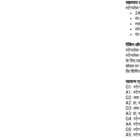
सहायता औ
स्टेनलेस 
24
पं
तकन
स्प
पंप
पैकिंग और
स्टेनलेस 
स्टेनलेस 
के लिए एक
बॉक्स पर 
कि शिपिंग
सामान्य प्
Q1: स्टेन
A1: स्टेन
Q2: क्या 
A2: हां, 
Q3: क्या
A3: हां, 
Q4: स्टे
A4: स्टे
Q5: स्टेन
A5: स्टे