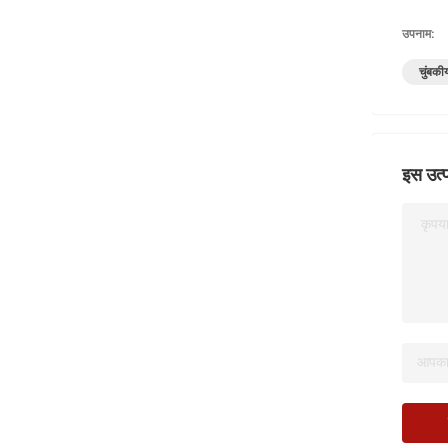
उपनाम:
चुंबकी
इस उत्प
कृपया