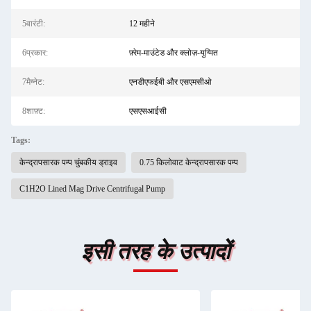
5वारंटी:
12 महीने
6प्रकार:
फ़्रेम-माउंटेड और क्लोज़-युग्मित
7मैग्नेट:
एनडीएफईबी और एसएमसीओ
8शाफ़्ट:
एसएसआईसी
Tags:
केन्द्रापसारक पम्प चुंबकीय ड्राइव
0.75 किलोवाट केन्द्रापसारक पम्प
C1H2O Lined Mag Drive Centrifugal Pump
इसी तरह के उत्पादों