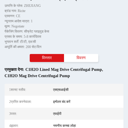
उत्पत्ति के प्लेस: ZHEJIANG
ब्रांड नाम: Ricite
प्रमाणन: CE
न्यूनतम आदेश मात्रा: 1
मूल्य: Negotiate
पैकेजिंग विवरण: सीफ्रेट प्लाइवुड केस
प्रसव के समय: 5-8 कार्यदिवस
भुगतान शर्तें: टी/टी, एल/सी
आपूर्ति की क्षमता: 200 सेट/दिन
विस्तार
विवरण
प्रमुखता देना:
C1H2O Lined Mag Drive Centrifugal Pump
,
C1H2O Mag Drive Centrifugal Pump
1शाफ्ट स्लीव:
एसएसआईसी
2प्ररित करनेवाला:
इम्पेलर बंद करें
3परत:
एफईपी
4झलार:
नमनीय कच्चा लोहा