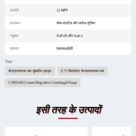
5वारंटी:
12 महीने
6प्रकार:
फ़्रेम-माउंटेड और क्लोज़-युग्मित
7चुंबक:
NdFeB और SmCo
8शाफ़्ट:
एसएसआईसी
Tags:
केन्द्रापसारक पम्प चुंबकीय ड्राइव
0.75 किलोवाट केन्द्रापसारक पम्प
C18H34O2 Lined Mag drive Centrifugal Pump
इसी तरह के उत्पादों