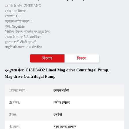
उत्पत्ति के प्लेस: ZHEJIANG
ब्रांड नाम: Ricite
प्रमाणन: CE
न्यूनतम आदेश मात्रा: 1
मूल्य: Negotiate
पैकेजिंग विवरण: सीफ्रेट प्लाइवुड केस
प्रसव के समय: 5-8 कार्यदिवस
भुगतान शर्तें: टी/टी, एल/सी
आपूर्ति की क्षमता: 200 सेट/दिन
विस्तार
विवरण
प्रमुखता देना:
C18H34O2 Lined Mag drive Centrifugal Pump
,
Mag drive Centrifugal Pump
1शाफ्ट स्लीव:
एसएसआईसी
2इम्पेलर:
क्लोज इम्पेलर
3परत:
एफईपी
4आवरण:
नरम कास्ट आयरन