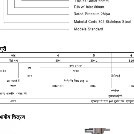
ग्री
कोड
4
5
6
गीले भाग
304
304L
316
उच्च तापमान
पंप
ास्केट
मानक
मोटर
पीटीएफई
कर सकते हैं
हेस्टेलॉय मिश्र धातु -C
शाफ्ट
304/301
304L
316
स्टेलिट
शाफ्ट आस्तीन, थ्रस्ट रिंग
एसएसआईसी
असर
ग्रेफाइट से सना हुआ फुरान राल, एसए
भागीय चित्रण