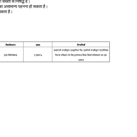
सख्ती से निषिद्ध है।
 का असामान्य पहनना हो सकता है।
 सकता है।
चिपचिपापन
दबाव
टिप्पणियाँ
एलएनजी तरलीकृत प्राकृतिक गैस, एलपीजी तरलीकृत पेट्रोलियम
100 मिमी/सेकंड
2.5MPa
गैस के परिवहन के लिए इस्तेमाल किया रिवर्स परिसंचरण का एक
प्रकार