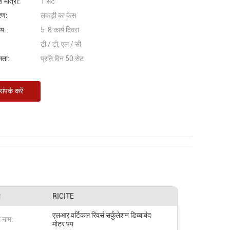
 मात्रा:
1 सेट
वरण:
लकड़ी का केस
मय:
5-8 कार्य दिवस
टी / टी, एल / सी
षमता:
प्रति दिन 50 सेट
ंपर्क करें
म
RICITE
एलआर वर्टिकल रिवर्स सर्कुलेशन डिब्बाबंद
ा नाम:
मोटर पंप