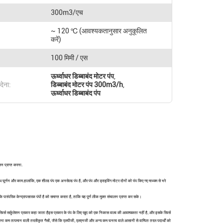
300m3/एच
~ 120 ℃ (आवश्यकतानुसार अनुकूलित
करें)
100 मिमी / एस
ऊर्ध्वाधर डिब्बाबंद मोटर पंप
,
देना:
डिब्बाबंद मोटर पंप 300m3/h
,
ऊर्ध्वाधर डिब्बाबंद पंप
लन प्राप्त करना.
ूर्णन और काम.हालांकि, एक शील्ड पंप एक अनसेल्ड पंप है, और पंप और ड्राइविंग मोटर दोनों को पंप किए गए माध्यम से भरे
 पारंपरिक केन्द्रापसारक पंपों है को समाप्त करता है, ताकि यह पूर्ण लीक मुक्त संचालन प्राप्त कर सके।
ह रिवर्स सर्कुलेशन प्रकार कहा जाता हैइस प्रकार के पंप के लिए खुद को एक निकास वाल्व की आवश्यकता नहीं है, और इसके रिवर्स
 संरचना कम तापमान वाली तरलीकृत गैसों, जैसे कि एलपीजी, एलएनजी और अन्य कम घनत्व वाले आसानी से वाष्पित तरल पदार्थों को