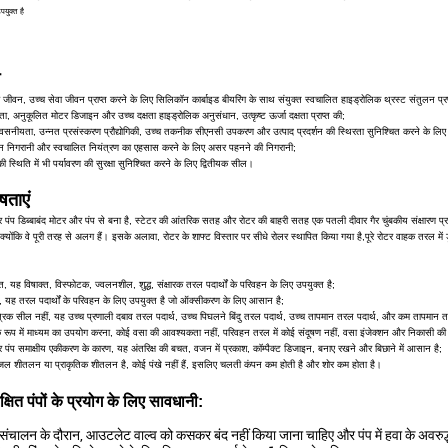
पयुक्त है
ा जीवन, उच्च सेवा जीवन प्राप्त करने के लिए सिलिकॉन कार्बाइड बीयरिंग के साथ संयुक्त स्वचालित हाइड्रोलिक थ्रस्ट संतुलन प्
षता, अनुकूलित मोटर डिजाइन और उच्च दक्षता हाइड्रोलिक अनुसंधान, उत्कृष्ट ऊर्जा दक्षता प्राप्त की;
्वसनीयता, उन्नत प्रसंस्करण प्रौद्योगिकी, उच्च तकनीक सीएनसी उपकरण और उत्पाद प्रदर्शन की स्थिरता सुनिश्चित करने के लिए 
निगरानी और स्वचालित नियंत्रण का एहसास करने के लिए असर पहनने की निगरानी;
की स्थिति में भी पर्यावरण की सुरक्षा सुनिश्चित करने के लिए द्वितीयक सील।
षताएं
टर पंप डिब्बाबंद मोटर और पंप से बना है, स्टेटर की आंतरिक सतह और रोटर की बाहरी सतह एक पतली दीवार गैर चुंबकीय संक्षारण प्रतिर
क्योंकि वे पूरी तरह से अलग हैं। इसके अलावा, रोटर के शाफ्ट विस्तार पर सीधे रोलर स्थापित किया गया है,पूरे रोटर वाहक तरल में
त, यह विषाक्त, विस्फोटक, ज्वलनशील, शुद्ध, संक्षारक तरल पदार्थों के परिवहन के लिए उपयुक्त है;
ील, यह तरल पदार्थों के परिवहन के लिए उपयुक्त है जो ऑक्सीकरण के लिए आसान है;
्रिक सील नहीं, यह उच्च प्रणाली दबाव तरल पदार्थ, उच्च पिघलने बिंदु तरल पदार्थ, उच्च तापमान तरल पदार्थ, और कम तापमान तर
के रूप में माध्यम का उपयोग करना, कोई वसा की आवश्यकता नहीं, परिवहन तरल में कोई संदूषण नहीं, वसा इंजेक्शन और निकासी की
 पंप समाक्षीय एकीकरण के कारण, यह अंतरिक्ष की बचत, वजन में प्रकाश, कॉम्पैक्ट डिजाइन, बनाए रखने और बिछाने में आसान है;
ं जल शीतलन या प्राकृतिक शीतलन है, कोई पंखे नहीं हैं, इसलिए चलती कंपन कम होती है और शोर कम होता है।
क्षित पंपों के प्रयोग के लिए सावधानी:
संचालन के दौरान, आउटलेट वाल्व को कसकर बंद नहीं किया जाना चाहिए और पंप में हवा के अवरुद्