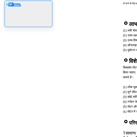
ले जाने के लिए उ
लाभ
(1) लंबी सेव
(2) उच्च दक्
(3) उच्च विश
(4) ऑनलाइन 
(5) दुर्घटना 
विशे
डिब्बाबंद मो
किया जाएगा, 
फायदे हैं।
(1) लीक मुक्
(2) पूर्ण स
(3) कोई यांत
(4) स्नेहन 
(5) मोटर और
(६) मोटर मे
परिर
1सामान्य 