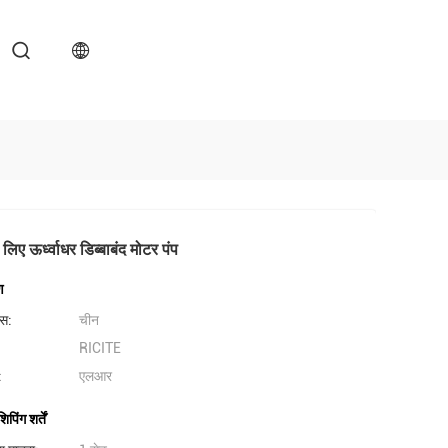
 लिए ऊर्ध्वाधर डिब्बाबंद मोटर पंप
ण
लेस:
चीन
RICITE
:
एलआर
िंग शर्तें