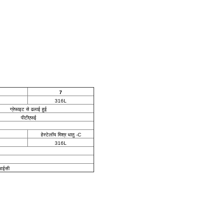
7
316L
ग्रेफाइट से ढलाई हुई
पीटीएफई
हेस्टेलॉय मिश्र धातु -C
316L
सआईसी