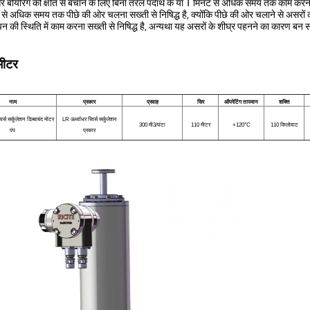
 बीयरिंग को क्षति से बचाने के लिए बिना तरल पदार्थ के या 1 मिनट से अधिक समय तक काम करना 
से अधिक समय तक पीछे की ओर चलना सख्ती से निषिद्ध है, क्योंकि पीछे की ओर चलाने से असरों
 की स्थिति में काम करना सख्ती से निषिद्ध है, अन्यथा यह असरों के शीघ्र पहनने का कारण बन
मीटर
नाम
प्रकार
प्रवाह
सिर
ऑपरेटिंग तापमान
शक्ति
र्स सर्कुलेशन डिब्बाबंद मोटर
LR ऊर्ध्वाधर रिवर्स सर्कुलेशन
300 मी3/घंटा
110 मीटर
️+120°C
110 किलोवाट
पंप
प्रकार