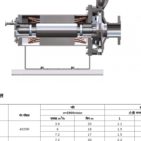
डल
गति
श
n=2900r/min
介质 घनत्व
पंप मॉडल
3
प्रवाह m
/h
सिर m
1
3.6
20
1.1
4025R
6
19
1.5
7.2
17
1.5
7.2
33
2.2