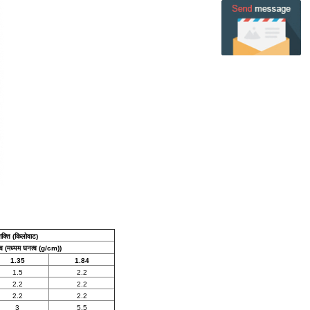
क्ति (किलोवाट)
 (मध्यम घनत्व (g/cm))
1.35
1.84
1.5
2.2
2.2
2.2
2.2
2.2
3
5.5