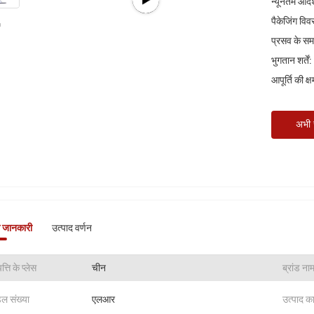
न्यूनतम आदेश
पैकेजिंग वि
प्रसव के स
भुगतान शर्तें:
आपूर्ति की क्
अभी स
े जानकारी
उत्पाद वर्णन
त्ति के प्लेस
चीन
ब्रांड ना
ल संख्या
एलआर
उत्पाद क