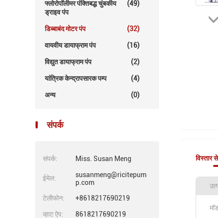
फ्लोरोपॉलीमर पंक्तिबद्ध चुंबकीय
(49)
ड्राइव पंप
डिब्बाबंद मोटर पंप
(32)
वायवीय डायाफ्राम पंप
(16)
विद्युत डायाफ्राम पंप
(2)
यांत्रिक केन्द्रापसारक पम्प
(4)
अन्य
(0)
संपर्क
विस्तार स
संपर्क:
Miss. Susan Meng
susanmeng@ricitepum
ईमेल:
p.com
उत्प
टेलीफोन:
+8618217690219
मॉड
व्हाट ऐप:
8618217690219