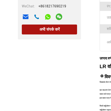
WeChat:
+8618217690219
रंग:
उठा
शक्
अभी संपर्क करें
आव
उत्पाद वर
LR वर्
विव
डिब्बाबंद मोटर 
एक साधारण केन्द
दबाव वाले पात्र
इस दबाव पात्र म
रिवर्स सर्कुलेश
सर्कुलेशन पाइपल