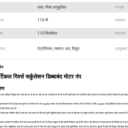
लाल, नीला अनुकूलित
प्रवाह:
ना:
110 मी
तापमान:
ति:
110 किलोवाट
श्यानता:
ेदन:
पेट्रोलियम, रसायन, दवा, विद्युत
प्रमुखता 
्णन
टिकल रिवर्स सर्कुलेशन डिब्बाबंद मोटर पंप
रण
पंप एक आश्रित विद्युत मोटर और एक पंप से बना है, और यह एक अनसील पंप है जो पंप की घूर्णी शाफ्ट के पारंपरिक सील उपकरण को तोड़ता है,बिना रिसाव के पूर्ण संचा
्रापसारक पंप के ड्राइव एक युग्मन के माध्यम से पंप के impeller शाफ्ट के साथ बिजली शाफ्ट कनेक्ट करने के लिए है, ताकि impeller और इलेक्ट्रिक मोटर एक साथ घ
 में सील किया जाता है।
ें केवल एक स्थैतिक सील है और रोटर को चलाने के लिए एक घूर्णी चुंबकीय क्षेत्र प्रदान करने के लिए एक तार समूह से लैस है।यह संरचना घूर्णी शाफ्ट सील उपकरण है कि
न प्रकार आसानी से वाष्पित होने वाले तरल पदार्थों को ले जाने के लिए उपयुक्त है और इसकी विशेषता यह है कि स्नेहन और शीतलन मार्ग मूल प्रकार के विपरीत है,तो य
ाइन मोटर सर्कुलेशन तरल को तरल इनलेट टैंक के गैस चरण क्षेत्र में छुट्टी दे सकते हैं,यह सुनिश्चित करना कि पंप और मोटर गुहाओं में कोई गैस मौजूद नहीं हैयह