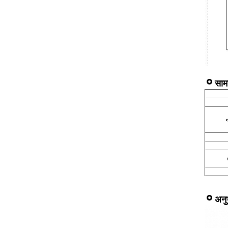
साम
ग
अनु