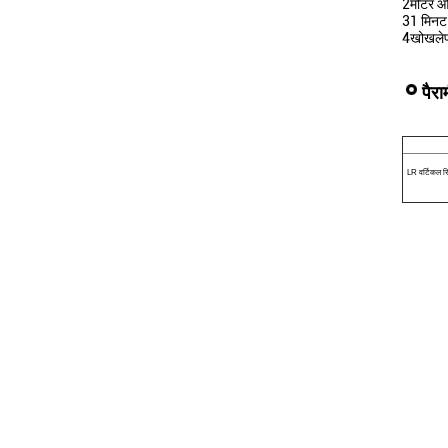
2मोटर और
31 मिनट 
4खोखलेपन
पैरा
LR वर्टिकल रिव