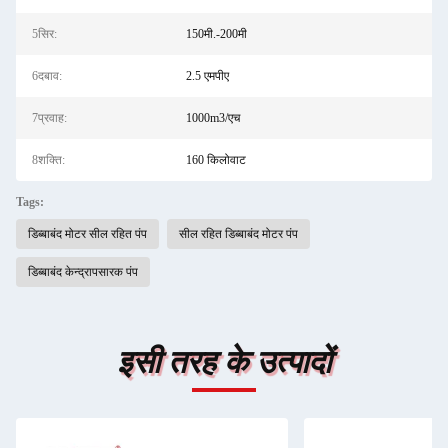
5सिर:
150मी.-200मी
6दबाव:
2.5 एमपीए
7प्रवाह:
1000m3/एच
8शक्ति:
160 किलोवाट
Tags:
डिब्बाबंद मोटर सील रहित पंप
सील रहित डिब्बाबंद मोटर पंप
डिब्बाबंद केन्द्रापसारक पंप
इसी तरह के उत्पादों