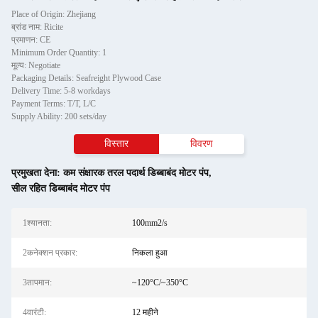
Place of Origin: Zhejiang
ब्रांड नाम: Ricite
प्रमाणन: CE
Minimum Order Quantity: 1
मूल्य: Negotiate
Packaging Details: Seafreight Plywood Case
Delivery Time: 5-8 workdays
Payment Terms: T/T, L/C
Supply Ability: 200 sets/day
विस्तार
विवरण
प्रमुखता देना:
कम संक्षारक तरल पदार्थ डिब्बाबंद मोटर पंप
,
सील रहित डिब्बाबंद मोटर पंप
1श्यानता:
100mm2/s
2कनेक्शन प्रकार:
निकला हुआ
3तापमान:
~120°C/~350°C
4वारंटी:
12 महीने