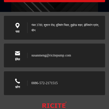
नंबर 3789, शुशान रोड, वूक्सिंग जिला, हुझोऊ शहर, झेजियांग प्रांत,
चीन
पता
susanmeng@ricitepump.com
ईमेल
0086-572-2171515
फ़ोन