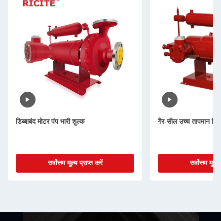
डिब्बाबंद मोटर पंप भारी शुल्क
गैर-सील उच्च तापमान डिब्
सर्वोत्तम मूल्य प्राप्त करें
सर्वोत्तम मूल्य 